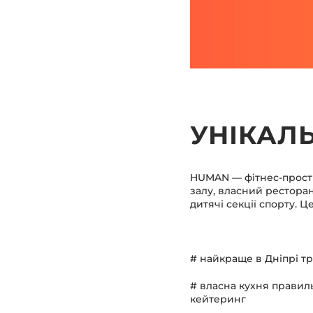
УНІКАЛ
HUMAN — фітнес-простір
залу, власний ресторан
дитячі секції спорту. 
# найкраще в Дніпрі тр
# власна кухня правиль
кейтеринг