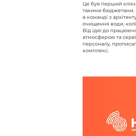
Це був перший клієнт
такими бюджетами. М
в команді з архітек
очищення води, колі
Від ідеї до працююч
атмосферою та серв
персоналу, прописал
комплекс.