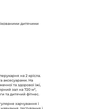
іфікованими дитячими
перукарня на 2 крісла.
та аксесуарами. На
ачної та здорової їжі,
рний зал на 720 м²,
оги та дитячий фітнес.
гулярне харчування і
 навчання, тестування і