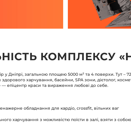
ЬНІСТЬ КОМПЛЕКСУ «
 у Дніпрі, загальною площею 5000 м² та 4 поверхи. Тут – 
 здорового харчування, басейни, SPA зони, дієтолог, космет
Це — епіцентр краси та вираження любові до себе.
енажерне обладнання для кардіо, crossfit, вільних ваг
ного харчування з можливістю поїсти в залі, взяти з собою