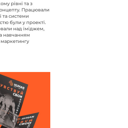
ому рівні та з
концепту. Працювали
і та системи
стю були у проекті.
ювали над іміджем,
та навчанням
ь маркетингу