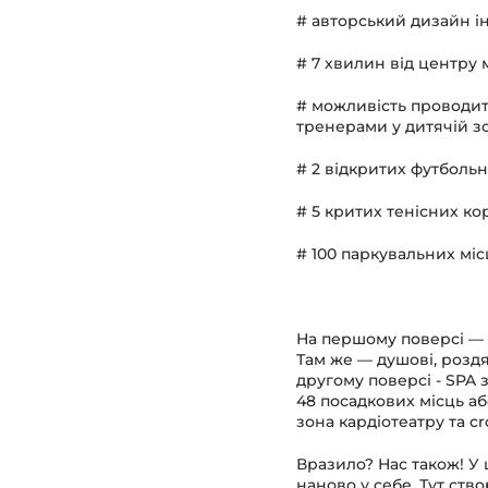
# авторський дизайн і
# 7 хвилин від центру 
# можливість проводити
тренерами у дитячій з
# 2 відкритих футбольн
# 5 критих тенісних кор
# 100 паркувальних міс
На першому поверсі — к
Там же — душові, роздя
другому поверсі - SPA з
48 посадкових місць аб
зона кардіотеатру та cr
Вразило? Нас також! У 
наново у себе. Тут ств