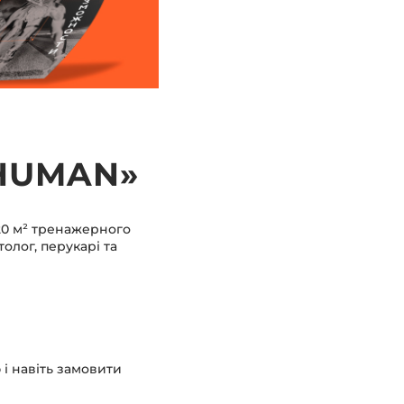
HUMAN»
720 м² тренажерного
олог, перукарі та
 і навіть замовити