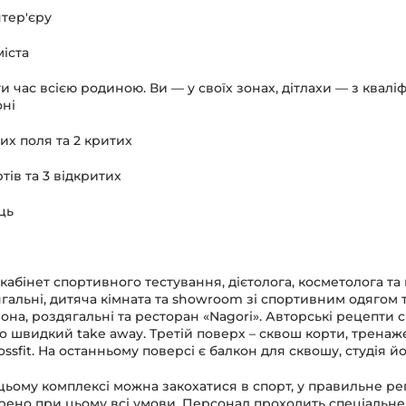
нтер'єру
міста
 час всією родиною. Ви — у своїх зонах, дітлахи — з квал
оні
их поля та 2 критих
тів та 3 відкритих
ць
абінет спортивного тестування, дієтолога, косметолога та 
гальні, дитяча кімната та showroom зі спортивним одягом 
она, роздягальні та ресторан «Nagori». Авторські рецепти см
о швидкий take away. Третій поверх – сквош корти, тренаже
ossfit. На останньому поверсі є балкон для сквошу, студія й
цьому комплексі можна закохатися в спорт, у правильне ре
орено при цьому всі умови. Персонал проходить спеціальне