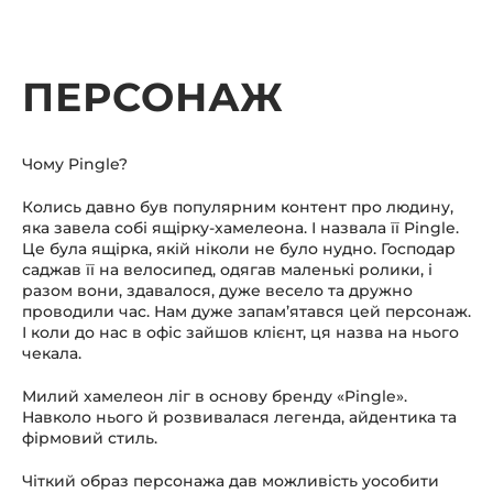
ПЕРСОНАЖ
Чому Pingle?
Колись давно був популярним контент про людину,
яка завела собі ящірку-хамелеона. І назвала її Pingle.
Це була ящірка, якій ніколи не було нудно. Гоcподар
саджав її на велосипед, одягав маленькі ролики, і
разом вони, здавалося, дуже весело та дружно
проводили час. Нам дуже запам’ятався цей персонаж.
І коли до нас в офіс зайшов клієнт, ця назва на нього
чекала.
Милий хамелеон ліг в основу бренду «Pingle».
Навколо нього й розвивалася легенда, айдентика та
фірмовий стиль.
Чіткий образ персонажа дав можливість уособити