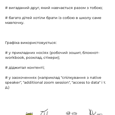
# вигаданий друг, який навчається разом з тобою;
# багато дітей хотіли брати із собою в школу саме
мавпочку.
Графіка використовується:
# у прикладних носіях (робочий зошит, блокнот-
workbook, розклад, стікери);
# діджитал контенті;
# у заохоченнях (наприклад "спілкування з native
speaker", "additional zoom session", "access to data" і т.
д.)