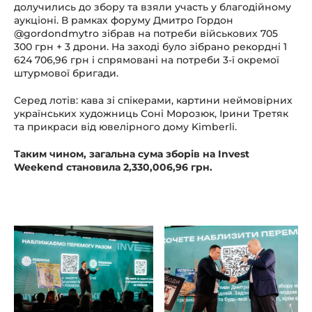
долучились до збору та взяли участь у благодійному
аукціоні. В рамках форуму Дмитро Гордон
@gordondmytro зібрав на потреби військових 705
300 грн + 3 дрони. На заході було зібрано рекордні 1
624 706,96 грн і спрямовані на потреби 3-ї окремої
штурмової бригади.
Серед лотів: кава зі спікерами, картини неймовірних
українських художниць Cоні Морозюк, Ірини Третяк
та прикраси від ювелірного дому Kimberli.
Таким чином, загальна сума зборів на Invest
Weekend становила 2,330,006,96 грн.